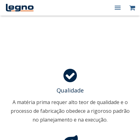
Home
Quem Somos
Produtos
Macas Premium
Acessórios
Qualidade
Kits Promocionais
A matéria prima requer alto teor de qualidade e o
Peças de Reposição
processo de fabricação obedece a rigoroso padrão
Contato
no planejamento e na execução.
Login