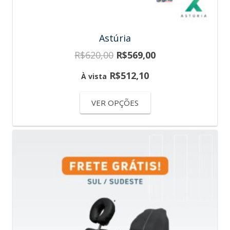
Astúria
R$
620,00
R$
569,00
R$
512,10
À vista
VER OPÇÕES