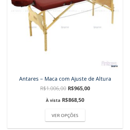
Antares – Maca com Ajuste de Altura
R$
1.006,00
R$
965,00
R$
868,50
À vista
VER OPÇÕES