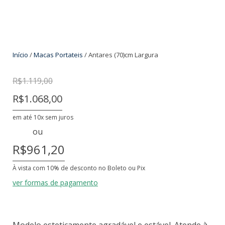
Início
/
Macas Portateis
/ Antares (70)cm Largura
R$
1.119,00
R$
1.119,00
R$
1.068,00
R$1.068,00
em até 10x sem juros
ou
R$961,20
À vista com 10% de desconto no Boleto ou Pix
ver formas de pagamento