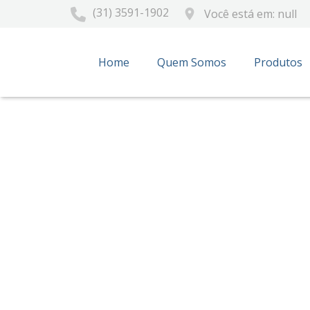
(31) 3591-1902
place
Você está em: null
Home
Quem Somos
Produtos
Esc
Boleto
Prazo
1x sem