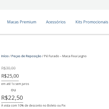
Macas Premium
Acessórios
Kits Promocionais
olha o número de parcelas na hora de fechar a co
Início
/
Peças de Reposição
/ Pé Furado – Maca Fixa Legno
 ou Pix
10% de desconto
R$ 22,50
R$
30,00
Valor mensal
Total
R$25,00
 juros
R$ 25,00
R$ 25,00
em até 1x sem juros
ou
R$22,50
À vista com 10% de desconto no Boleto ou Pix