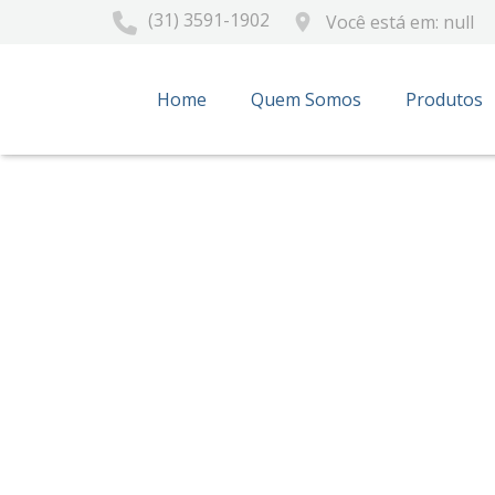
(31) 3591-1902
place
Você está em: null
Home
Quem Somos
Produtos
Esc
Boleto
Prazo
1x sem
2x sem
3x sem
4x sem