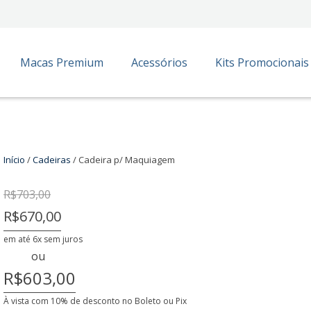
Macas Premium
Acessórios
Kits Promocionais
olha o número de parcelas na hora de fechar a co
Início
/
Cadeiras
/ Cadeira p/ Maquiagem
 ou Pix
10% de desconto
R$ 603,00
R$
703,00
R$
703,00
R$
670,00
Valor mensal
Total
R$670,00
 juros
R$ 670,00
R$ 670,00
em até 6x sem juros
 juros
R$ 335,00
R$ 670,00
ou
R$603,00
 juros
R$ 223,33
R$ 670,00
 juros
R$ 167,50
R$ 670,00
À vista com 10% de desconto no Boleto ou Pix